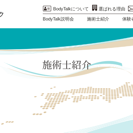
BodyTalkについて
選ばれる理由
BodyTalk説明会
施術士紹介
体験
施術士紹介